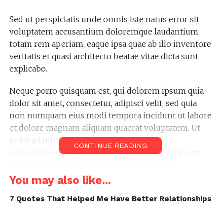
Sed ut perspiciatis unde omnis iste natus error sit
voluptatem accusantium doloremque laudantium,
totam rem aperiam, eaque ipsa quae ab illo inventore
veritatis et quasi architecto beatae vitae dicta sunt
explicabo.
Neque porro quisquam est, qui dolorem ipsum quia
dolor sit amet, consectetur, adipisci velit, sed quia
non numquam eius modi tempora incidunt ut labore
et dolore magnam aliquam quaerat voluptatem. Ut
enim ad minima veniam, quis nostrum
CONTINUE READING
exercitationem ullam corporis suscipit laboriosam,
nisi ut aliquid ex ea commodi consequatur.
You may also like...
“Duis aute irure dolor in
7 Quotes That Helped Me Have Better Relationships
reprehenderit in